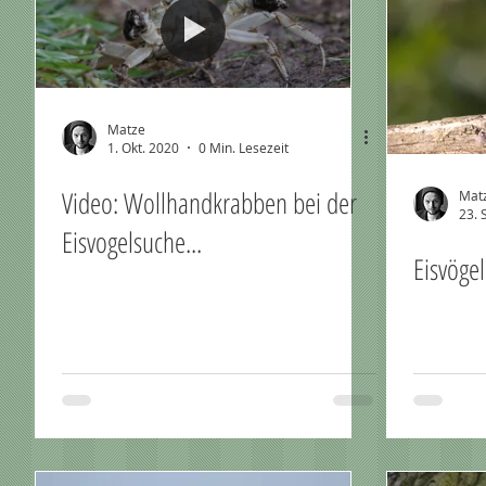
Matze
1. Okt. 2020
0 Min. Lesezeit
Video: Wollhandkrabben bei der
Mat
23. 
Eisvogelsuche...
Eisvöge