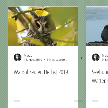
Matze
Mat
18. Nov. 2019
1 Min. Lesezeit
9. N
Waldohreulen Herbst 2019
Seehun
Wattenm