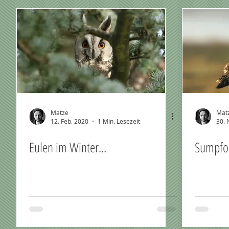
Matze
Mat
12. Feb. 2020
1 Min. Lesezeit
30. 
Eulen im Winter...
Sumpfoh