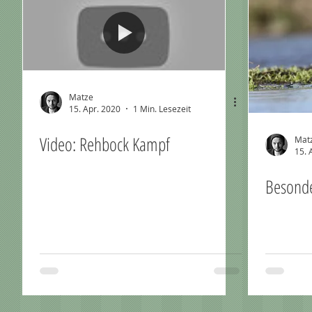
Matze
15. Apr. 2020
1 Min. Lesezeit
Video: Rehbock Kampf
Mat
15. 
Besonde